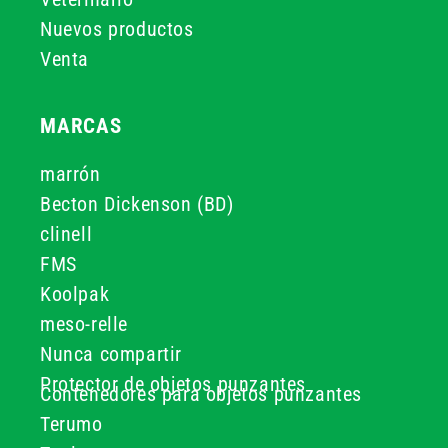
Nuevos productos
Venta
MARCAS
marrón
Becton Dickenson (BD)
clinell
FMS
Koolpak
meso-relle
Nunca compartir
Protector de objetos punzantes
Contenedores para objetos punzantes
Terumo