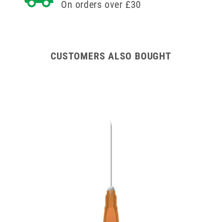
On orders over £30
1
1
pulgada
pulgada
CUSTOMERS ALSO BOUGHT