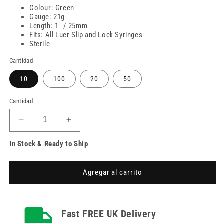
Colour: Green
Gauge: 21g
Length: 1" / 25mm
Fits: All Luer Slip and Lock Syringes
Sterile
Cantidad
10
100
20
50
Cantidad
Reducir
Aumentar
cantidad
cantidad
In Stock & Ready to Ship
para
para
Agujas
Agujas
Terumo
Terumo
Agregar al carrito
verdes
verdes
de
de
21
21
g
g
Fast FREE UK Delivery
y
y