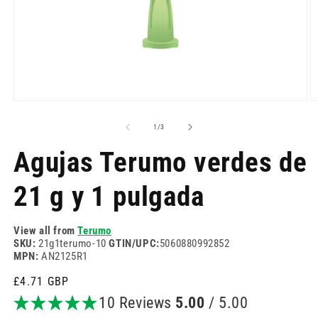
Abrir
Ab
elemento
e
multimedia
m
de
1
/
3
1
2
en
e
Agujas Terumo verdes de
una
u
ventana
v
modal
m
21 g y 1 pulgada
View all from
Terumo
SKU:
21g1terumo-10
GTIN/UPC:
5060880992852
MPN:
AN2125R1
Precio
£4.71 GBP
habitual
10 Reviews
5.00
/ 5.00