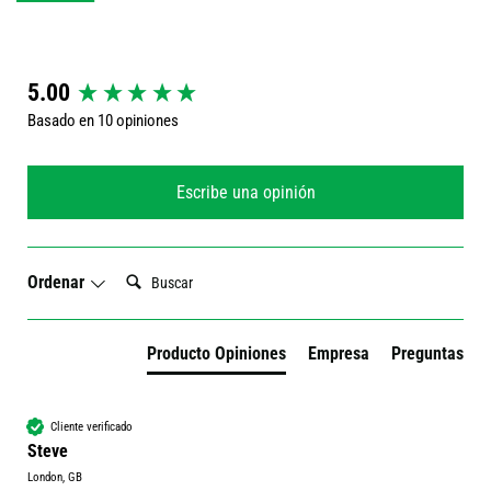
New content loaded
5.00
Basado en 10 opiniones
Escribe una opinión
Buscar:
Ordenar
Producto Opiniones
Empresa
Preguntas
Cliente verificado
Steve
London, GB