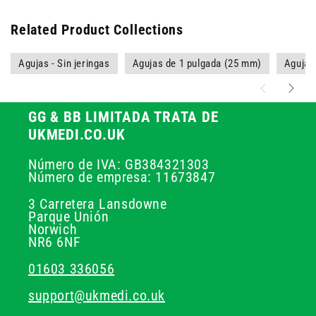
Related Product Collections
Agujas - Sin jeringas
Agujas de 1 pulgada (25 mm)
Agujas
GG & BB LIMITADA TRATA DE
UKMEDI.CO.UK
Número de IVA: GB384321303
Número de empresa: 11673847
3 Carretera Lansdowne
Parque Unión
Norwich
NR6 6NF
01603 336056
support@ukmedi.co.uk