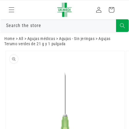
Ir
directamente
Iniciar
Carrito
al contenido
sesión
Search the store
Home
>
All
>
Agujas médicas
>
Agujas - Sin jeringas
>
Agujas
Terumo verdes de 21 g y 1 pulgada
Ir
directamente
a la
información
del producto