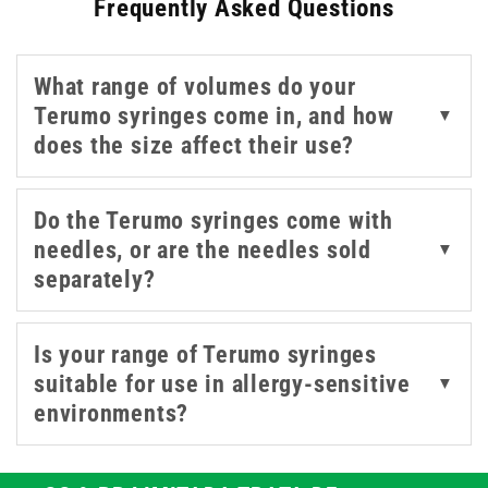
Frequently Asked Questions
Available in a wide range of volumes from 1ml to 50ml,
these syringes are engineered for accuracy, ease of use
and reduced plunger resistance. Terumo syringes are
What range of volumes do your
compatible with a variety of needle gauges, including the
Terumo syringes come in, and how
▼
popular 21g green. Choose catheter tip options for
does the size affect their use?
irrigation or enteral applications, and keep your
stockroom ready for all types of care delivery.
Do the Terumo syringes come with
needles, or are the needles sold
▼
separately?
Is your range of Terumo syringes
suitable for use in allergy-sensitive
▼
environments?