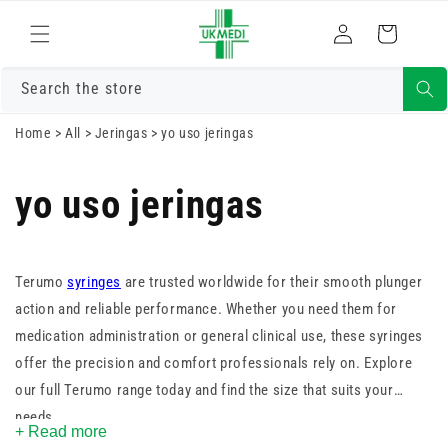
Ir
Iniciar
directamente
Carrito
al contenido
sesión
Search the store
Home
>
All
>
Jeringas
>
yo uso jeringas
yo uso jeringas
Terumo
syringes
are trusted worldwide for their smooth plunger
action and reliable performance. Whether you need them for
medication administration or general clinical use, these syringes
offer the precision and comfort professionals rely on. Explore
our full Terumo range today and find the size that suits your
needs.
+ Read more