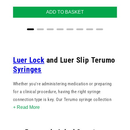
ADD TO BASKET
Luer Lock
and Luer Slip Terumo
Syringes
Whether you're administering medication or preparing
for a clinical procedure, having the right syringe
connection type is key. Our Terumo syringe collection
+ Read More
includes both Luer Lock and Luer Slip designs, giving
you flexibility for secure attachment or quick-release
setups.