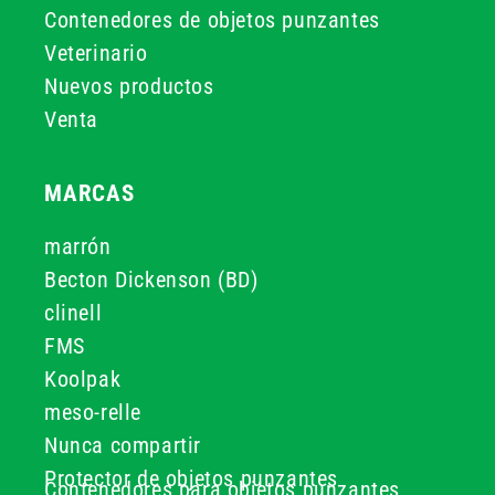
Contenedores de objetos punzantes
Veterinario
Nuevos productos
Venta
MARCAS
marrón
Becton Dickenson (BD)
clinell
FMS
Koolpak
meso-relle
Nunca compartir
Protector de objetos punzantes
Contenedores para objetos punzantes