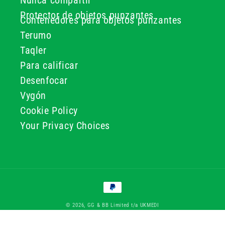
Nunca compartir
Protector de objetos punzantes
Contenedores para objetos punzantes
Terumo
Taqler
Para calificar
Desenfocar
Vygón
Cookie Policy
Your Privacy Choices
Formas
de
© 2026, GG & BB Limited t/a UKMEDI
pago