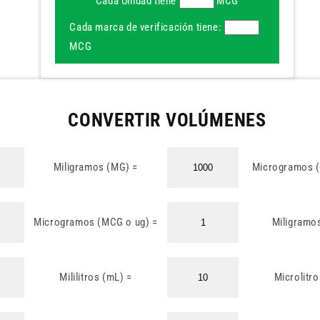
Cada Unidad tiene
MCG
Cada marca de verificación tiene:
MCG
CONVERTIR VOLÚMENES
Miligramos (MG) =
Microgramos 
Microgramos (MCG o ug) =
Miligramo
Mililitros (mL) =
Microlitro