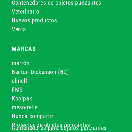
Contenedores de objetos punzantes
Veterinario
Nuevos productos
Venta
MARCAS
marrón
Becton Dickenson (BD)
clinell
FMS
Koolpak
meso-relle
Nunca compartir
Protector de objetos punzantes
Contenedores para objetos punzantes