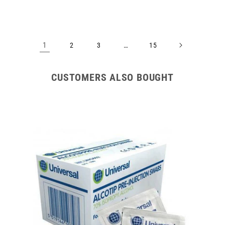
1
…
2
3
15
CUSTOMERS ALSO BOUGHT