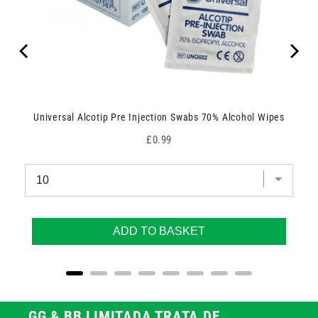
Universal Alcotip Pre Injection Swabs 70% Alcohol Wipes
Price
£0.99
ADD TO BASKET
GG & BB LIMITADA TRATA DE