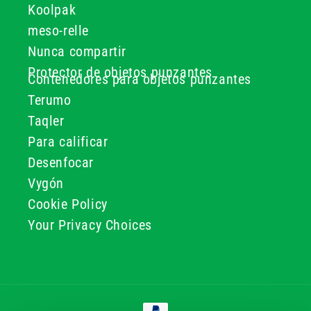
Koolpak
meso-relle
Nunca compartir
Protector de objetos punzantes
Contenedores para objetos punzantes
Terumo
Taqler
Para calificar
Desenfocar
Vygón
Cookie Policy
Your Privacy Choices
Formas