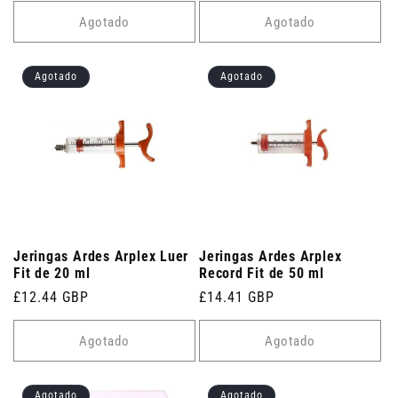
Agotado
Agotado
Agotado
Agotado
Jeringas Ardes Arplex Luer
Jeringas Ardes Arplex
Fit de 20 ml
Record Fit de 50 ml
Precio
£12.44 GBP
Precio
£14.41 GBP
habitual
habitual
Agotado
Agotado
Agotado
Agotado