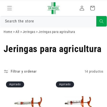
Ir
Iniciar
directamente
Carrito
al contenido
sesión
Search the store
Home
>
All
>
Jeringas
>
Jeringas para agricultura
Jeringas para agricultura
Filtrar y ordenar
14 productos
Agotado
Agotado