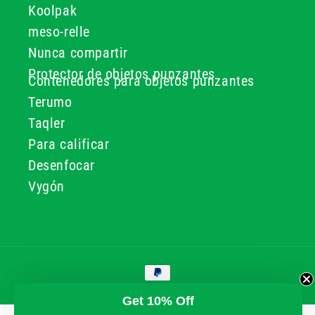
Koolpak
meso-relle
Nunca compartir
Protector de objetos punzantes
Contenedores para objetos punzantes
Terumo
Taqler
Para calificar
Desenfocar
Vygón
Formas
de
pago
© 2026, GG & BB Limited t/a UKMEDI
Get 10% Off