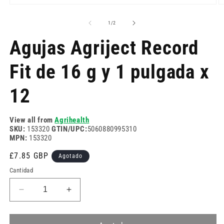
Abrir
Ab
elemento
e
multimedia
m
de
1
/
2
1
2
en
e
Agujas Agriject Record
una
u
ventana
v
modal
m
Fit de 16 g y 1 pulgada x
12
View all from
Agrihealth
SKU:
153320
GTIN/UPC:
5060880995310
MPN:
153320
Precio
£7.85 GBP
Agotado
habitual
Cantidad
Reducir
Aumentar
cantidad
cantidad
para
para