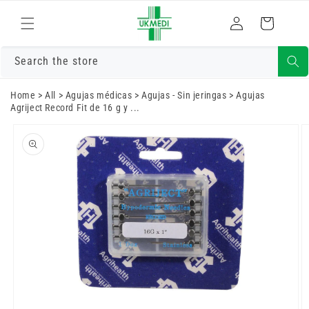
Ir
directamente
Iniciar
Carrito
al contenido
sesión
Search the store
Home
>
All
>
Agujas médicas
>
Agujas - Sin jeringas
>
Agujas
Agriject Record Fit de 16 g y ...
Ir
directamente
a la
información
del producto