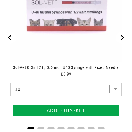
Sol-Vet 0.3ml 29g 0.5 inch U40 Syringe with Fixed Needle
Price
£6.99
ADD TO BASKET