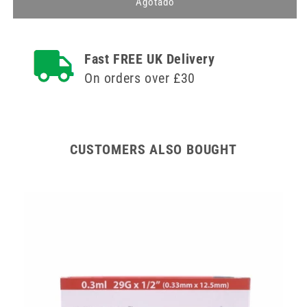
Agujas
Agujas
Agotado
Agriject
Agriject
Record
Record
Fit
Fit
Fast FREE UK Delivery
de
de
16
16
On orders over £30
g
g
y
y
1
1
pulgada
pulgada
x
x
CUSTOMERS ALSO BOUGHT
12
12
00