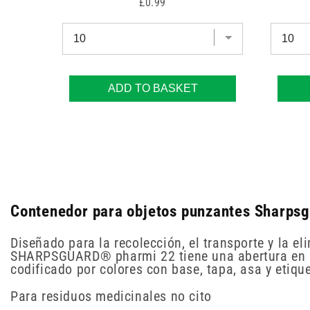
Price
£0.99
ADD TO BASKET
Contenedor para objetos punzantes Sharpsgu
Diseñado para la recolección, el transporte y la e
SHARPSGUARD® pharmi 22 tiene una abertura en la
codificado por colores con base, tapa, asa y etiqu
Para residuos medicinales no cito