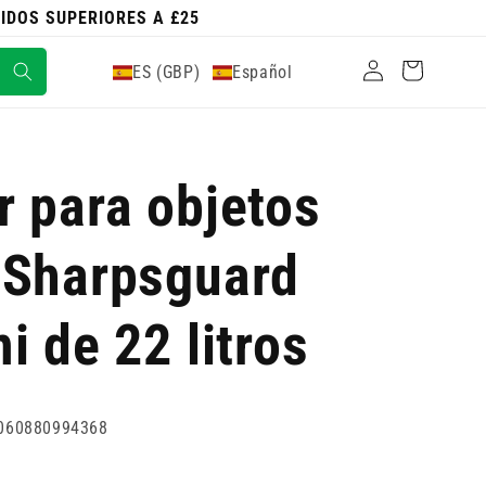
DIDOS SUPERIORES A £25
Iniciar
Carrito
ES (GBP)
Español
sesión
 para objetos
 Sharpsguard
i de 22 litros
060880994368