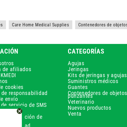
es
Care Home Medical Supplies
Contenedores de objeto
ACIÓN
CATEGORÍAS
sotros
Agujas
 de afiliados
Jeringas
UKMEDI
Kits de jeringas y agujas
nos
Suministros médicos
de cookies
Guantes
 de responsabilidad
Contenedores de objeto
punzantes
de envío
Veterinario
 de servicio de SMS
Nuevos productos
de pago
Venta
ra de dilución de
de privacidad