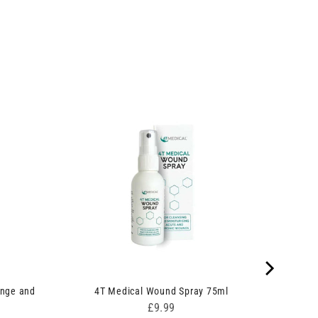
inge and
4T Medical Wound Spray 75ml
Price
£9.99