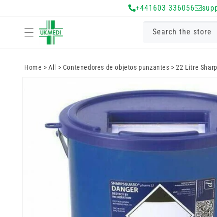
Ir
+441603 336056
sup
directamente
al contenido
Search the store
Home
>
All
>
Contenedores de objetos punzantes
>
22 Litre Shar
Ir
directamente
a la
información
del producto