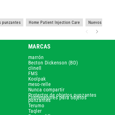
s punzantes
Home Patient Injection Care
Nuevos produc
MARCAS
marrón
Becton Dickenson (BD)
clinell
FMS
Koolpak
s
meso-relle
Nunca compartir
Protector de objetos punzantes
Contenedores para objetos
punzantes
Terumo
Taqler