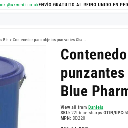
port@ukmedi.co.uk
ENVÍO GRATUITO AL REINO UNIDO EN PE
ps Bin
>
Contenedor para objetos punzantes Sha...
Contenedor
punzantes
Blue Pharm
View all from
Daniels
SKU:
22l-blue-sharps
GTIN/UPC:
5
MPN:
DD220