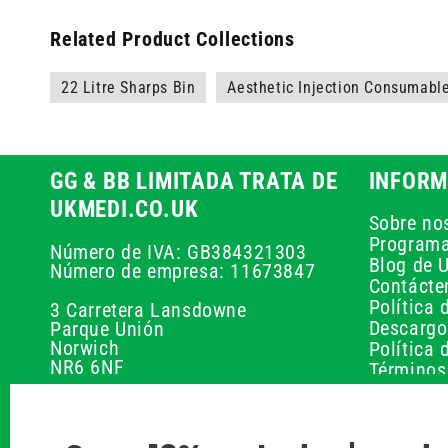
Related Product Collections
22 Litre Sharps Bin
Aesthetic Injection Consumabl
GG & BB LIMITADA TRATA DE
INFORM
UKMEDI.CO.UK
Sobre no
Programa
Número de IVA: GB384321303
Blog de 
Número de empresa: 11673847
Contácte
Política 
3 Carretera Lansdowne
Descargo
Parque Unión
Norwich
Política 
NR6 6NF
Términos
Política 
01603 336056
Calculado
péptidos
Política 
support@ukmedi.co.uk