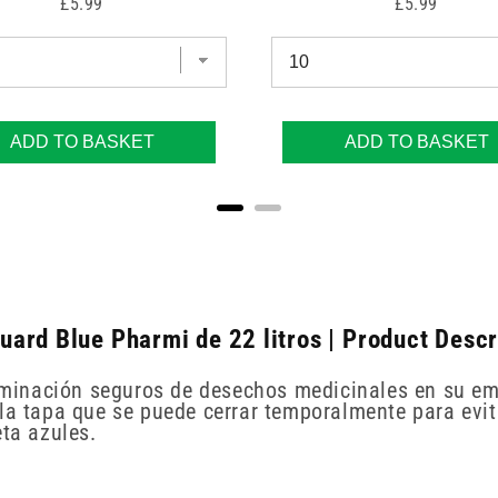
Price
Price
£5.99
£5.99
ADD TO BASKET
ADD TO BASKET
ard Blue Pharmi de 22 litros | Product Descr
liminación seguros de desechos medicinales en su emba
 tapa que se puede cerrar temporalmente para evita
eta azules.