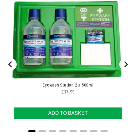
00
Eyewash Station 2 x 500ml
Price
£17.99
ADD TO BASKET