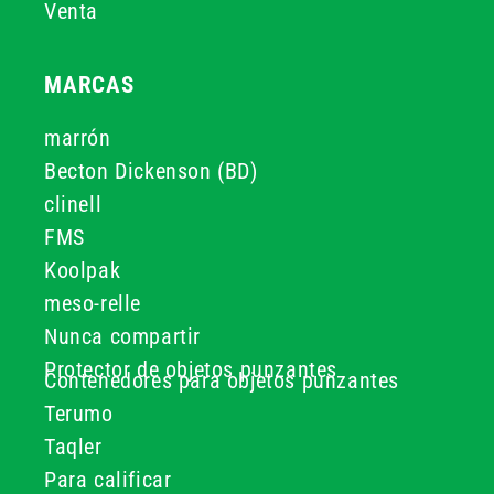
Venta
MARCAS
marrón
Becton Dickenson (BD)
clinell
FMS
Koolpak
meso-relle
Nunca compartir
Protector de objetos punzantes
Contenedores para objetos punzantes
Terumo
Taqler
Para calificar