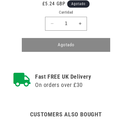
Precio
£5.24 GBP
Agotado
habitual
Cantidad
Reducir
Aumentar
cantidad
cantidad
para
para
Apósitos
Apósitos
Agotado
hipoalergénicos
hipoalergénicos
Sterostrip
Sterostrip
resistentes
resistentes
al
al
lavado,
lavado,
Fast FREE UK Delivery
7
7
On orders over £30
paquetes
paquetes
surtidos
surtidos
de
de
100
100
CUSTOMERS ALSO BOUGHT