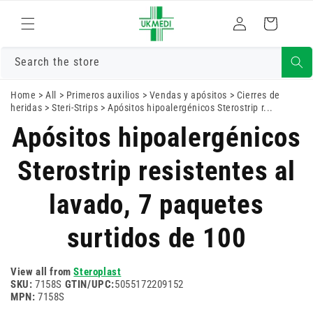
Ir
directamente
Iniciar
Carrito
al contenido
sesión
Search the store
Home
>
All
>
Primeros auxilios
>
Vendas y apósitos
>
Cierres de
heridas
>
Steri-Strips
>
Apósitos hipoalergénicos Sterostrip r...
Ir
directamente
Apósitos hipoalergénicos
a la
información
Sterostrip resistentes al
del producto
lavado, 7 paquetes
surtidos de 100
View all from
Steroplast
SKU:
7158S
GTIN/UPC:
5055172209152
MPN:
7158S