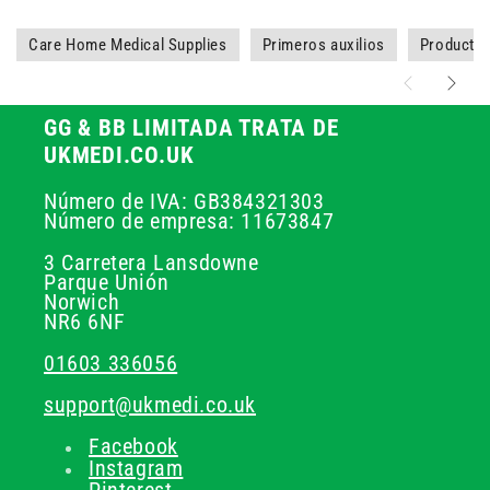
Care Home Medical Supplies
Primeros auxilios
Producto
GG & BB LIMITADA TRATA DE
UKMEDI.CO.UK
Número de IVA: GB384321303
Número de empresa: 11673847
3 Carretera Lansdowne
Parque Unión
Norwich
NR6 6NF
01603 336056
support@ukmedi.co.uk
Facebook
Instagram